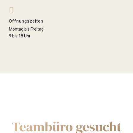
Öffnungszeiten
Montag bis Freitag
9 bis 18 Uhr
Ich hatte den Verkauf meiner Eigentumswohnung länger vor
Schnell zum Erfolg
mir hergeschoben, weil mir der Überblick fehlte. Bei Frisch &
Teambüro gesucht
Company war das Thema vom ersten Gespräch an gut
aufgehoben: Die Einschätzung des Marktwerts wurde