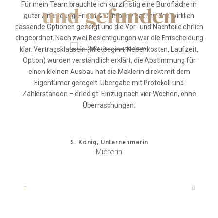
nachvollziehbar erklärt, inklusive der Faktoren, die den Preis
Für mein Team brauchte ich kurzfristig eine Bürofläche in
und gefunden
wirklich bewegen. Das Exposé wirkte hochwertig, ohne Show
guter Anbindung. Frisch & Company hat mir drei wirklich
– stimmige Fotos, klare Grundrisse, präzise Beschreibung.
passende Optionen gezeigt und die Vor- und Nachteile ehrlich
Besichtigungen waren gut organisiert und nur mit
eingeordnet. Nach zwei Besichtigungen war die Entscheidung
ernsthaften Interessenten, ich musste nichts improvisieren.
klar. Vertragsklauseln (Mietbeginn, Nebenkosten, Laufzeit,
Besonders angenehm: kurze, verlässliche Status-Updates
Option) wurden verständlich erklärt, die Abstimmung für
und schnelle Rückrufe, wenn Entscheidungen anstanden. In
einen kleinen Ausbau hat die Maklerin direkt mit dem
der Verhandlung fühlte ich mich ruhig geführt – Optionen,
Eigentümer geregelt. Übergabe mit Protokoll und
Risiken und nächste Schritte waren immer klar. Am Ende
Zählerständen – erledigt. Einzug nach vier Wochen, ohne
hatte ich das Gefühl, nicht nur verkauft, sondern richtig
Überraschungen.
entschieden zu haben. So wünscht man sich professionelle
Begleitung.
S. König, Unternehmerin
Mieterin
K. Berger, Hamburg
Eigentümerin