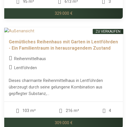
95 m²
613 m²
3
329.000 €
ZU VERKAUFEN
Gemütliches Reihenhaus mit Garten in Lentföhrden
- Ein Familientraum in herausragendem Zustand
Reihenmittelhaus
Lentföhrden
Dieses charmante Reihenmittelhaus in Lentföhrden
überzeugt durch seine gelungene Kombination aus
gepflegter Substanz,...
103 m²
216 m²
4
309.000 €