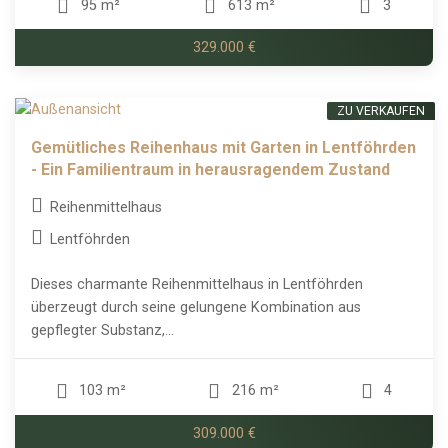
95 m²
613 m²
3
329.000 €
ZU VERKAUFEN
Gemütliches Reihenhaus mit Garten in Lentföhrden
- Ein Familientraum in herausragendem Zustand
Reihenmittelhaus
Lentföhrden
Dieses charmante Reihenmittelhaus in Lentföhrden
überzeugt durch seine gelungene Kombination aus
gepflegter Substanz,...
103 m²
216 m²
4
309.000 €