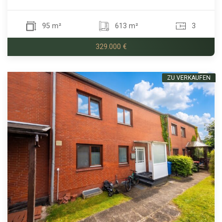
95 m²
613 m²
3
329.000 €
ZU VERKAUFEN