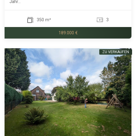
Jahr...
350 m²
3
189.000 €
ZU VERKAUFEN