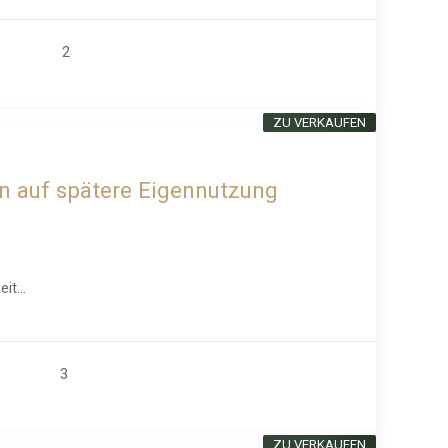
2
ZU VERKAUFEN
on auf spätere Eigennutzung
t...
3
ZU VERKAUFEN