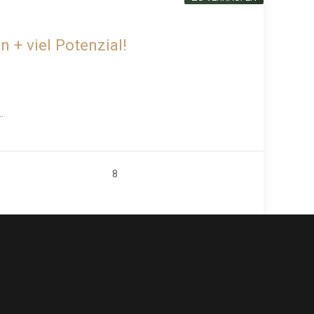
 + viel Potenzial!
.
8
KONTAKT