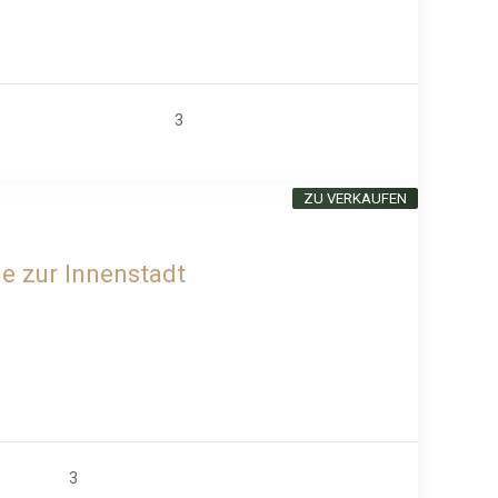
3
ZU VERKAUFEN
he zur Innenstadt
3