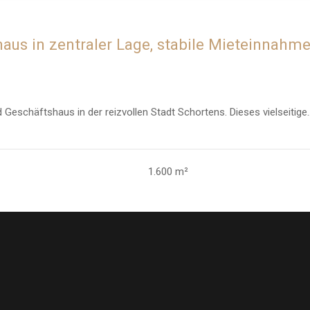
us in zentraler Lage, stabile Mieteinnahmen
schäftshaus in der reizvollen Stadt Schortens. Dieses vielseitige..
1.600 m²
INSTAGRAM