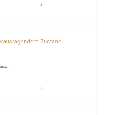
3
ZU VERKAUFEN
 herausragendem Zustand
nz,...
4
ZU VERKAUFEN