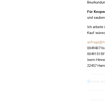
Beurkundun
Für Kooper
und saubere
Ich arbeite 
Kauf wünsc
anfrage@fr
004940716
004915159
Isern-Hinn
22457 Ham
keine A