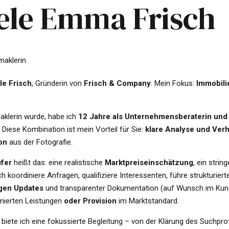
ele Emma Frisch
maklerin
le Frisch
, Gründerin von
Frisch & Company
. Mein Fokus:
Immobili
aklerin wurde, habe ich
12 Jahre als Unternehmensberaterin und
. Diese Kombination ist mein Vorteil für Sie:
klare Analyse und Ver
on
aus der Fotografie.
ufer
heißt das: eine realistische
Marktpreiseinschätzung
, ein strin
ch koordiniere Anfragen, qualifiziere Interessenten, führe strukturiert
gen Updates
und transparenter Dokumentation (auf Wunsch im Kund
finierten Leistungen
oder Provision
im Marktstandard.
biete ich eine fokussierte Begleitung – von der Klärung des Suchpr