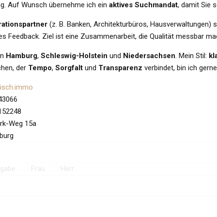
g. Auf Wunsch übernehme ich ein
aktives Suchmandat
, damit Sie 
ationspartner
(z. B. Banken, Architekturbüros, Hausverwaltungen) s
s Feedback. Ziel ist eine Zusammenarbeit, die Qualität messbar mach
in
Hamburg
,
Schleswig-Holstein
und
Niedersachsen
. Mein Stil:
kl
hen, der
Tempo
,
Sorgfalt
und
Transparenz
verbindet, bin ich gern
isch.immo
43066
152248
erk-Weg 15a
burg
ngabe
Frau
Herr