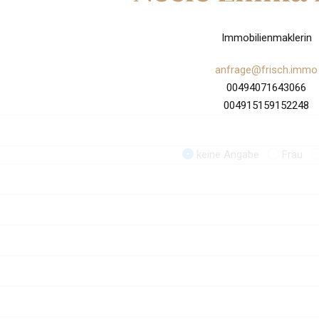
Immobilienmaklerin
anfrage@frisch.immo
00494071643066
004915159152248
keine Angabe
Frau