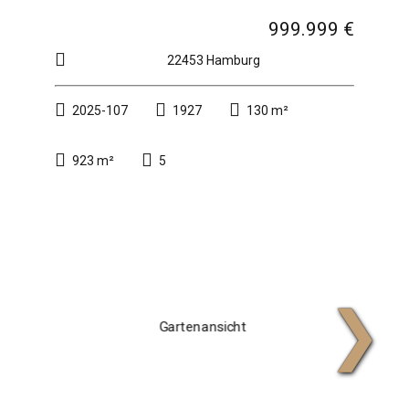
999.999 €
22453 Hamburg
2025-107
1927
130 m²
923 m²
5
❯