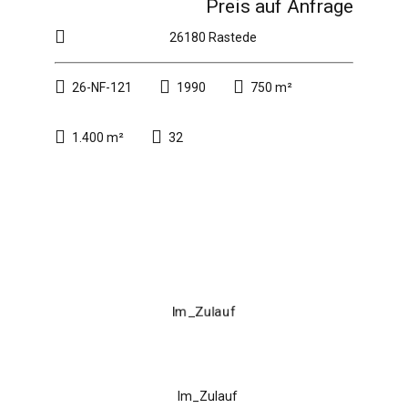
Preis auf Anfrage
26180 Rastede
26-NF-121
1990
750 m²
1.400 m²
32
Im_Zulauf